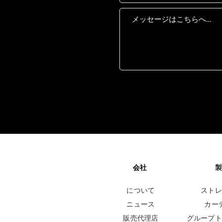
会社
製
について
ストレ
ニュース
カー
販売代理店
グループト