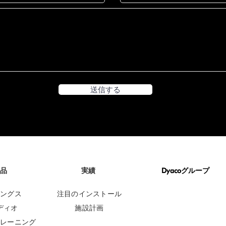
送信する
品
実績
Dyacoグループ
DYACO CORPORATE
ングス
注目のインストール
ディオ
施設計画
レーニング