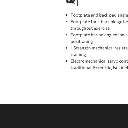
Footplate and back pad angle 
Footplate four-bar linkage he
throughout exercise
Footplate has an angled lower
positioning
i-Strength mechanical resist
training
Electromechanical servo con
traditional, Eccentric, Isokine