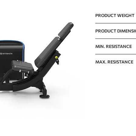
PRODUCT WEIGHT
155kg / 341.7lb
PRODUCT DIMENS
1890 x 1240 x 1280m
MIN. RESISTANCE
40kg / 88lb
MAX. RESISTANCE
140kg / 309lb