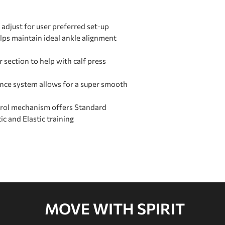
adjust for user preferred set-up
lps maintain ideal ankle alignment
 section to help with calf press
ance system allows for a super smooth
trol mechanism offers Standard
tic and Elastic training
MOVE WITH SPIRIT