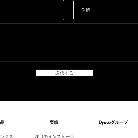
送信する
品
実績
Dyacoグループ
DYACO CORPORATE
ングス
注目のインストール