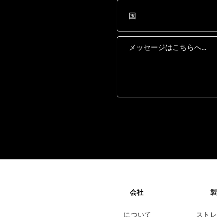
会社
製
について
ストレ