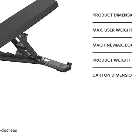
PRODUCT DIMENS
1318 x 691 x 490mm 
MAX. USER WEIGH
150kg / 330lb
MACHINE MAX. LO
300kg / 662lb
PRODUCT WEIGHT
56kg / 123lb
CARTON DIMENSI
1330 x 720 x 440mm
0-degrees