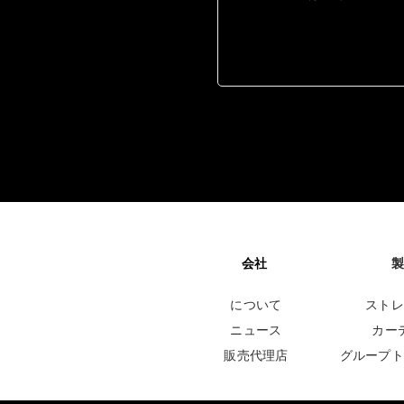
会社
製
について
ストレ
ニュース
カー
販売代理店
グループト