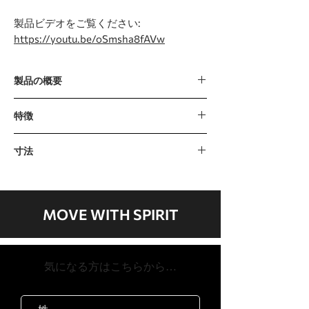
製品ビデオをご覧ください:
https://youtu.be/oSmsha8fAVw
製品の概要
画面ミラーリング、テレビ、ストリー
特徴
ミング/ニュース/ソーシャルメディア
アプリを備えた15.6インチの大型タッ
コンソール
寸法
チスクリーン
15.6インチTFTタッチスクリーン（静電
優れたベルト寿命のための多層商用ベ
容量式）
寸法
ルト
プログラム
2159 x 909 x 1539mm / 85 "x 35.8" x 60.6
3つの異なるワークアウト表示モード
マニュアル、ヒル、ファットバーン、カ
"
は、ユーザーにさまざまなワークアウ
MOVE WITH SPIRIT
ーディオ、インターバル、2心拍数、カス
製品の重量
トフィードバックを提供します
タム、HIIT、5K、10K、6軍事準備テスト
173kg / 383lb
背の高い個人に対応する広々とした
（陸軍、海軍、空軍、海兵隊、PEB、沿
最大ユーザー体重
560x3255mmのワークアウトエリア
岸警備隊）
​気になる方はこちらから…
204kg / 450lb
BluetoothFTMSを介してサードパーテ
心拍数
ィのアプリに接続します
Contact＆Telemetric（チェストストラッ
プは別売り）