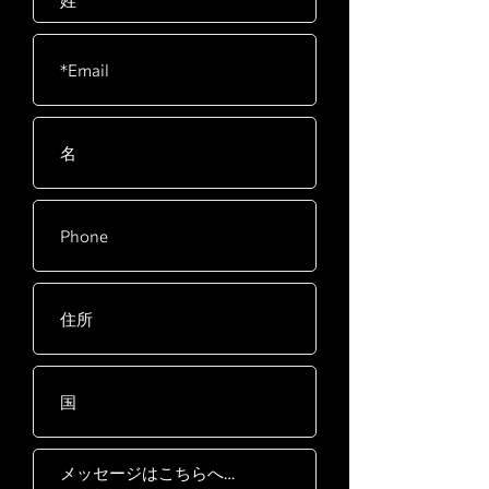
速度範囲
0.5〜12 Mph（0.8〜20 Kph）、0.1刻み
傾斜 範囲
0〜15レベル、0.5刻み
力AC 230V / 15Aドライブモーターグレー
ドHの絶縁を備えた3.0HPACドライブデ
ッキメンテナンスフリー、25mm / 1 "厚、
両面ベルト
560 x 3255mm / 22 "x 60"