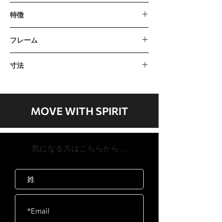
スムーズで一貫した操作のための空気
特徴
抵抗と磁気抵抗（16レベル）。
ワイヤレスリモートハンドルコントロ
コンソール5.5インチLCD、調整可能なコ
フレーム
ールにより、抵抗をすばやく変更でき
ンソール角度およびコンソールアームプ
ます。
ログラム
耐久性のある粉体塗装塗料を使用した高
収納しやすい折りたたみ式フレームデ
マニュアル、距離、時間、カロリー、
寸法
張力鋼。アルミモノレール
ザイン。
20/10インターバル、10/20インターバ
寸法
商用グレードのハンドルストラップは
ル、カスタムインターバル、ファットバ
2388 x 457 x 965 mm （1346 x 457 x
滑らかで信頼性があります。
ーン、カーディオ、ストレングス、ゲー
1803 mm折り畳み）
アルミモノレールの頑丈なスチールフ
ム
MOVE WITH SPIRIT
製品の重量
レーム。
心拍数テレメトリック互換（チェストス
43.5kg / 95lb
耐久性のあるステンレス鋼のファンカ
トラップは別売り）抵抗空気と磁気（16
最大ユーザー体重
バー。
レベル）
​気になる方はこちらから…
204kg / 450lb
番号設定が簡単に調整できるフレック
フットレスト
スペダル。
番号付き設定のフレックスペダル
完璧な視角のための調整可能なコンソ
力自己生成、2 Cバッテリーが必要（含ま
ール角度と高さ。
れていません）シート輪郭とパッド入り
フライホイールシステム
Φ200、 3.5kg