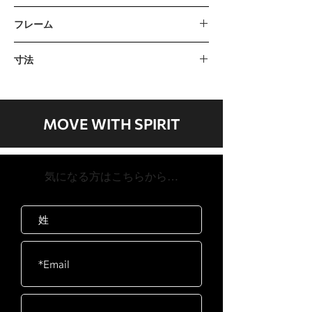
ザイン
コンソールプレミアムな超高輝度青色
フレーム
21インチのストライド長は、2度のペ
LEDディスプレイとファンプログラムマ
ダル反転で自然なペダルの動きをシミ
ニュアル、ヒル、ファットバーン、心拍
エポキシハイブリッド、管状設計の二重
ュレートします
数、HIIT、カーディオ、インターバル、
寸法
粉体塗装鋼
電磁抵抗システムは、40レベルの強度
ワット、強度心拍数連絡先およびテレメ
商品のサイズ
増加を提供します
トリ互換抵抗40レベルストライド/ペダ
1956 x 813 x 1702 mm / 77 "x 32" x 66 "
流体運動用の工業用グレードの72mm
ル21 "/ 2度反転で特大ブレーキジェネレー
製品の重量
ローラーベアリング
ターブレーキフライホイールシステム‍ペ
MOVE WITH SPIRIT
180 kg / 396ポンド
ダルとフライホイールの比率が12：1の場
最大ユーザー体重
合は13.6 kg力自己生成駆動列ローラーベ
205 kg / 450ポンド
アリングとプーリーテンショナーを備え
​気になる方はこちらから…
たエクストラワイド12溝ポリVベルト