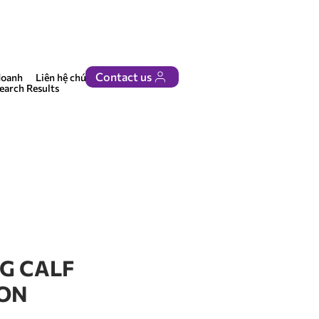
Contact us
doanh
Liên hệ chúng tôi
earch Results
G CALF
ION