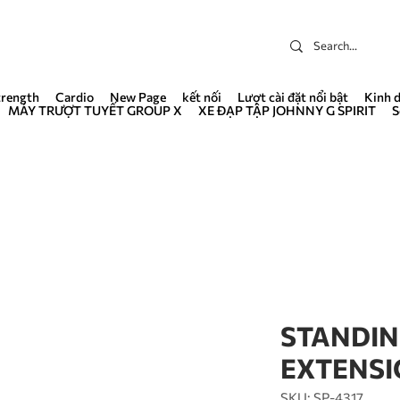
trength
Cardio
New Page
kết nối
Lượt cài đặt nổi bật
Kinh 
MÁY TRƯỢT TUYẾT GROUP X
XE ĐẠP TẬP JOHNNY G SPIRIT
S
STANDIN
EXTENS
SKU: SP-4317