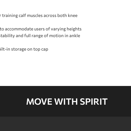
CARTON D
r training calf muscles across both knee
 to accommodate users of varying heights
CARTON E
tability and full range of motion in ankle
ilt-in storage on top cap
MOVE WITH SPIRIT