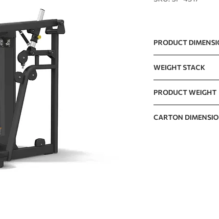
PRODUCT DIMENS
1054 x 955 x 1656mm
WEIGHT STACK
115kg / 250lb(10lb 
PRODUCT WEIGHT
The incremental wei
242kg / 533lb
CARTON DIMENSI
CARTON A
CARTON B
CARTON C