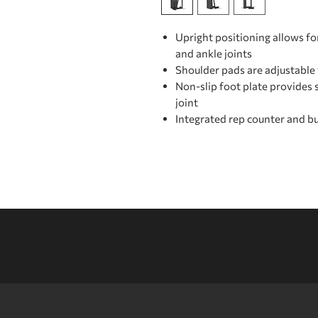
Upright positioning allows fo
and ankle joints
Shoulder pads are adjustable
Non-slip foot plate provides s
joint
Integrated rep counter and bu