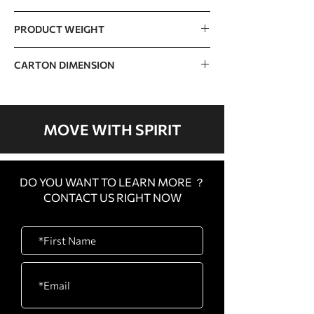
90kg / 195lb (15lb x 13 pcs)
PRODUCT WEIGHT
The incremental weight : 7.5lb
271kg / 595lb
CARTON DIMENSION
CARTON
1350 x 745 x 180mm / 53”
A
x 29” x 7”
MOVE WITH SPIRIT
CARTON
1510 x 820 x 230mm /
B
59” x 32” x 9”
DO YOU WANT TO LEARN MORE ？
CARTON
1080 x 1080 x 450mm /
CONTACT US RIGHT NOW
C
43” x 43” x 18”