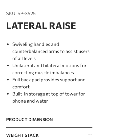
SKU: SP-3525
LATERAL RAISE
Swiveling handles and
counterbalanced arms to assist users
of all levels
Unilateral and bilateral motions for
correcting muscle imbalances
Full back pad provides support and
comfort
Built-in storage at top of tower for
phone and water
PRODUCT DIMENSION
1172 x 1289 x 1518mm / 46” x 51” x 60”
WEIGHT STACK