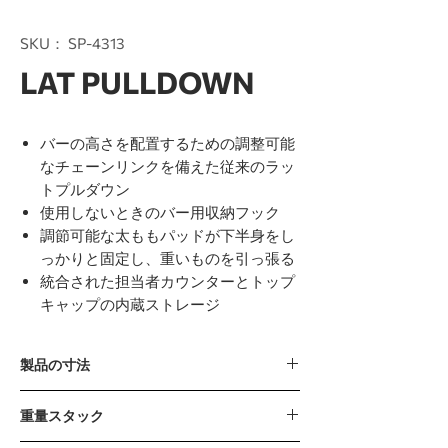
SKU： SP-4313
LAT PULLDOWN
バーの高さを配置するための調整可能
なチェーンリンクを備えた従来のラッ
トプルダウン
使用しないときのバー用収納フック
調節可能な太ももパッドが下半身をし
っかりと固定し、重いものを引っ張る
統合された担当者カウンターとトップ
キャップの内蔵ストレージ
製品の寸法
1475 x 1213 x 2303mm / 58” x 48” x 91”
重量スタック