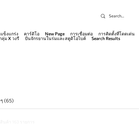
แข็งแกร่ง
คาร์ดิโอ
New Page
การเชื่อมต่อ
การติดตั้งที่โดดเด่น
กลุ่ม X วงรี
ปั่นจักรยานในร่มและสตูดิโอไบค์
Search Results
Search Res
 ๆ (65)
สินค้า 163 รายการ