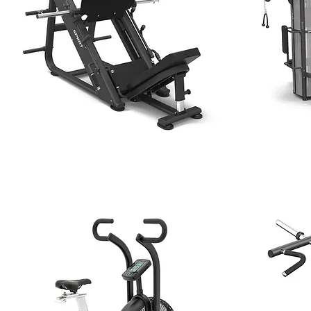
45°- Deg Leg Press
5 STACK MU