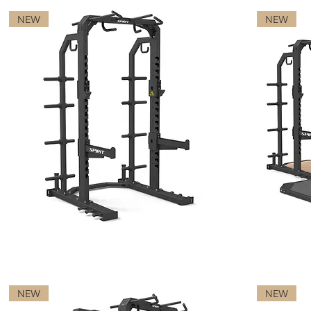
NEW
NEW
HALF RACK
HALF RACK
NEW
NEW